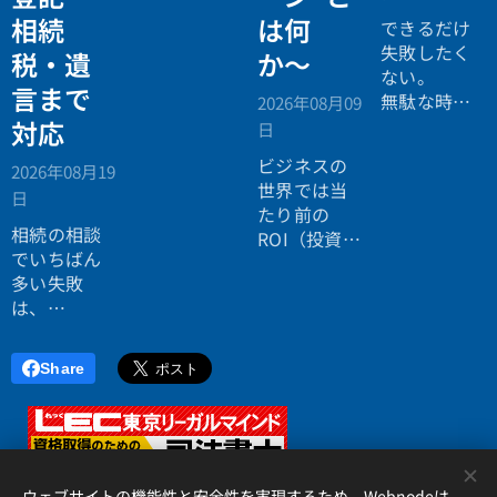
税務の無料
相続
は何
個別相談会
できるだけ
の案内ペー
失敗したく
税・遺
か〜
ジ。」
ない。
言まで
無駄な時間
2026年08月09
を使いたく
対応
日
ない。
ビジネスの
2026年08月19
効率よく成
世界では当
日
功したい。
たり前の
相続の相談
ROI（投資対
でいちばん
効果）とい
多い失敗
う考え方
は、
が、今や人
「税理士に
生全体にも
行ったら登
広がってい
Share
記の話がで
ます。
きず、司法
書士に行っ
たら税金が
<
分からな
ウェブサイトの機能性と安全性を実現するため、Webnodeは