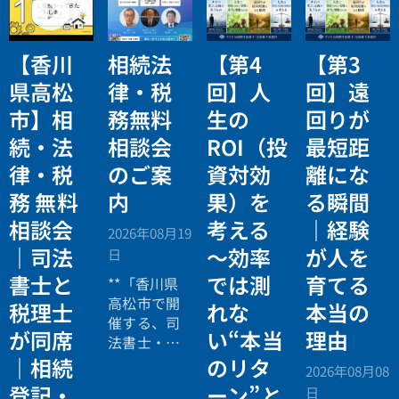
【香川
相続法
【第4
【第3
県高松
律・税
回】人
回】遠
市】相
務無料
生の
回りが
続・法
相談会
ROI（投
最短距
律・税
のご案
資対効
離にな
務 無料
内
果）を
る瞬間
相談会
考える
｜経験
2026年08月19
｜司法
〜効率
が人を
日
書士と
では測
育てる
**「香川県
高松市で開
税理士
れな
本当の
催する、司
が同席
い“本当
理由
法書士・税
理士による
｜相続
のリタ
2026年08月08
相続法律・
登記・
ーン”と
日