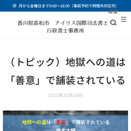
月から金曜日まで9:00～18:00（事前予約で時間外対応可）
検索
メニュー
香川県高松市 アイリス国際司法書士・
行政書士事務所
（トピック）地獄への道は
「善意」で舗装されている
2023年12月16日