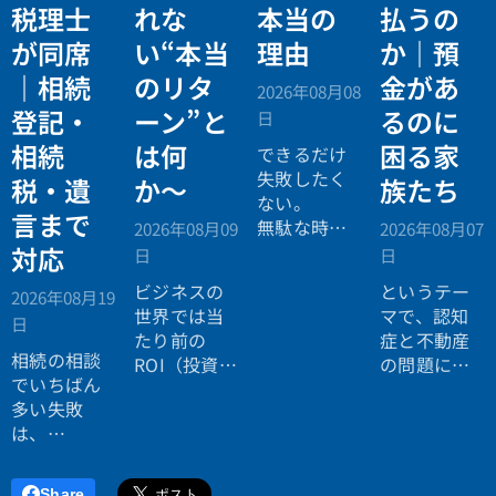
税理士
れな
本当の
払うの
が同席
い“本当
理由
か｜預
｜相続
のリタ
金があ
2026年08月08
登記・
ーン”と
るのに
日
相続
は何
困る家
できるだけ
失敗したく
税・遺
か〜
族たち
ない。
言まで
無駄な時間
2026年08月09
2026年08月07
を使いたく
対応
日
日
ない。
ビジネスの
というテー
2026年08月19
効率よく成
世界では当
マで、認知
日
功したい。
たり前の
症と不動産
相続の相談
ROI（投資対
の問題につ
でいちばん
効果）とい
いてお話し
多い失敗
う考え方
しました。
は、
が、今や人
「税理士に
生全体にも
行ったら登
広がってい
Share