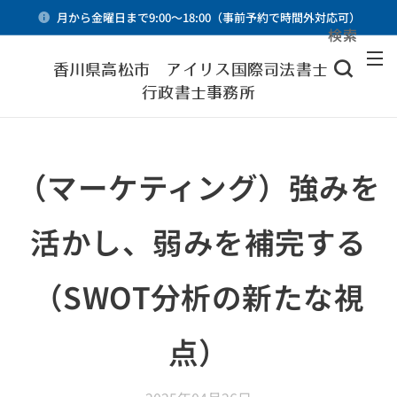
月から金曜日まで9:00～18:00（事前予約で時間外対応可）
検索
メニュー
香川県高松市 アイリス国際司法書士・
行政書士事務所
（マーケティング）強みを
活かし、弱みを補完する
（SWOT分析の新たな視
点）