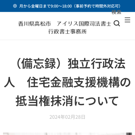
月から金曜日まで9:00～18:00（事前予約で時間外対応可）
検索
メニュー
香川県高松市 アイリス国際司法書士・
行政書士事務所
（備忘録）独立行政法
人 住宅金融支援機構の
抵当権抹消について
2024年02月28日