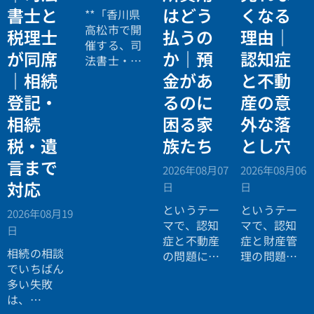
書士と
はどう
くなる
**「香川県
高松市で開
税理士
払うの
理由｜
催する、司
が同席
か｜預
認知症
法書士・税
理士による
｜相続
金があ
と不動
相続法律・
登記・
るのに
産の意
税務の無料
相続
困る家
外な落
個別相談会
の案内ペー
税・遺
族たち
とし穴
ジ。」
言まで
2026年08月07
2026年08月06
対応
日
日
というテー
というテー
2026年08月19
マで、認知
マで、認知
日
症と不動産
症と財産管
相続の相談
の問題につ
理の問題に
でいちばん
いてお話し
ついてお話
多い失敗
しました。
ししまし
は、
た。