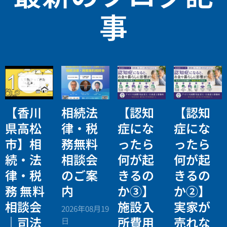
事
【香川
相続法
【認知
【認知
県高松
律・税
症にな
症にな
市】相
務無料
ったら
ったら
続・法
相談会
何が起
何が起
律・税
のご案
きるの
きるの
務 無料
内
か③】
か②】
相談会
施設入
実家が
2026年08月19
｜司法
所費用
売れな
日