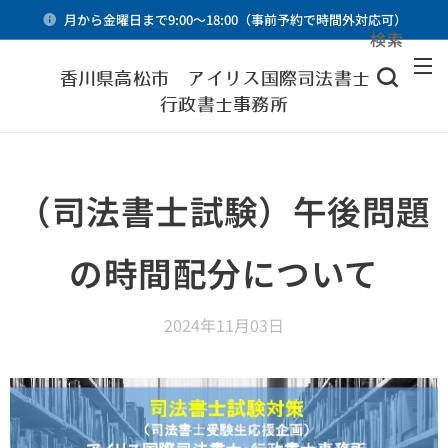
月から金曜日まで9:00～18:00（事前予約で時間外対応可）
検索
メニュー
香川県高松市 アイリス国際司法書士・
行政書士事務所
（司法書士試験）午後問題
の時間配分について
2024年11月03日