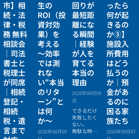
市】相
生の
回りが
ったら
続・法
ROI（投
最短距
何が起
律・税
資対効
離にな
きるの
務 無料
果）を
る瞬間
か③】
相談会
考える
｜経験
施設入
｜司法
〜効率
が人を
所費用
書士と
では測
育てる
はどう
税理士
れな
本当の
払うの
が同席
い“本当
理由
か｜預
｜相続
のリタ
金があ
2026年08月08
登記・
ーン”と
るのに
日
相続
は何
困る家
できるだけ
失敗したく
税・遺
か〜
族たち
ない。
言まで
無駄な時間
2026年08月09
2026年08月07
を使いたく
日
日