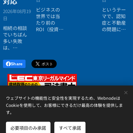
対応
ない。
ビジネスの
というテー
2026年08月19
効率よく成
世界では当
マで、認知
日
功したい。
たり前の
症と不動産
相続の相談
ROI（投資対
の問題につ
でいちばん
効果）とい
いてお話し
多い失敗
う考え方
しました。
は、
が、今や人
「税理士に
生全体にも
行ったら登
広がってい
Share
記の話がで
ます。
きず、司法
書士に行っ
たら税金が
<
分からな
ウェブサイトの機能性と安全性を実現するため、Webnodeは
い」ことで
Cookieを使用して、お客様にできるだけ最高の体験を提供しま
す。
す。
アイリス国際司法書士・行政書士事務所、 香川県高松市錦町２丁
目１３番７号 松岡ビル２Ｆ 、087-873-2653
必要項目のみ承諾
すべて承諾
Cookie