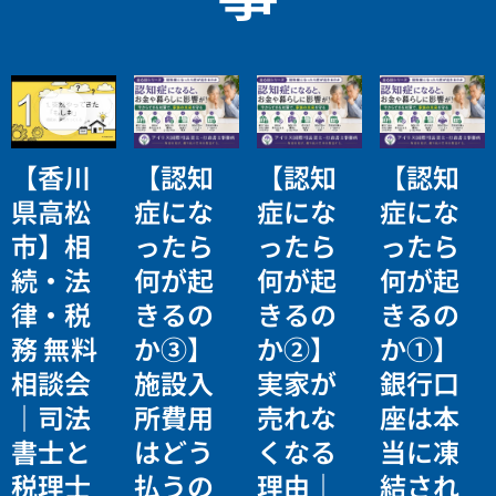
【香川
【認知
【認知
【認知
県高松
症にな
症にな
症にな
市】相
ったら
ったら
ったら
続・法
何が起
何が起
何が起
律・税
きるの
きるの
きるの
務 無料
か③】
か②】
か①】
相談会
施設入
実家が
銀行口
｜司法
所費用
売れな
座は本
書士と
はどう
くなる
当に凍
税理士
払うの
理由｜
結され