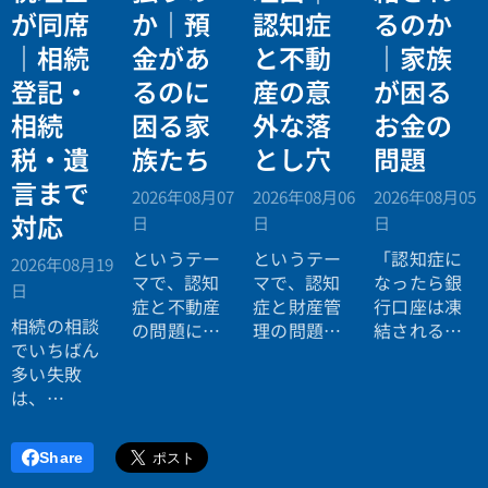
が同席
か｜預
認知症
るのか
｜相続
金があ
と不動
｜家族
登記・
るのに
産の意
が困る
相続
困る家
外な落
お金の
税・遺
族たち
とし穴
問題
言まで
2026年08月07
2026年08月06
2026年08月05
対応
日
日
日
というテー
というテー
「認知症に
2026年08月19
マで、認知
マで、認知
なったら銀
日
症と不動産
症と財産管
行口座は凍
相続の相談
の問題につ
理の問題に
結されると
でいちばん
いてお話し
ついてお話
聞いたので
多い失敗
しました。
ししまし
すが本当で
は、
た。
すか？」
「税理士に
行ったら登
Share
記の話がで