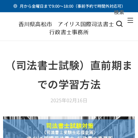
月から金曜日まで9:00～18:00（事前予約で時間外対応可）
検索
メニュー
香川県高松市 アイリス国際司法書士・
行政書士事務所
（司法書士試験）直前期ま
での学習方法
2025年02月16日