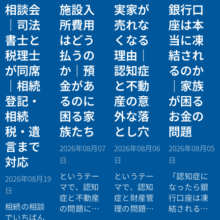
相談会
施設入
実家が
銀行口
｜司法
所費用
売れな
座は本
書士と
はどう
くなる
当に凍
税理士
払うの
理由｜
結され
が同席
か｜預
認知症
るのか
｜相続
金があ
と不動
｜家族
登記・
るのに
産の意
が困る
相続
困る家
外な落
お金の
税・遺
族たち
とし穴
問題
言まで
2026年08月07
2026年08月06
2026年08月05
対応
日
日
日
というテー
というテー
「認知症に
2026年08月19
マで、認知
マで、認知
なったら銀
日
症と不動産
症と財産管
行口座は凍
相続の相談
の問題につ
理の問題に
結されると
でいちばん
いてお話し
ついてお話
聞いたので