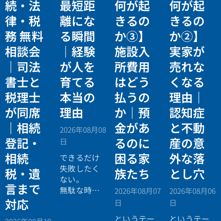
続・法
最短距
何が起
何が起
律・税
離にな
きるの
きるの
務 無料
る瞬間
か③】
か②】
相談会
｜経験
施設入
実家が
｜司法
が人を
所費用
売れな
書士と
育てる
はどう
くなる
税理士
本当の
払うの
理由｜
が同席
理由
か｜預
認知症
｜相続
金があ
と不動
2026年08月08
登記・
るのに
産の意
日
相続
困る家
外な落
できるだけ
失敗したく
税・遺
族たち
とし穴
ない。
言まで
無駄な時間
2026年08月07
2026年08月06
を使いたく
対応
日
日
ない。
というテー
というテー