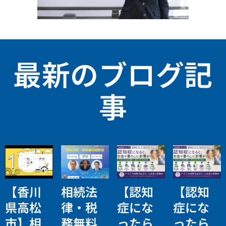
最新のブログ記
事
【香川
相続法
【認知
【認知
県高松
律・税
症にな
症にな
市】相
務無料
ったら
ったら