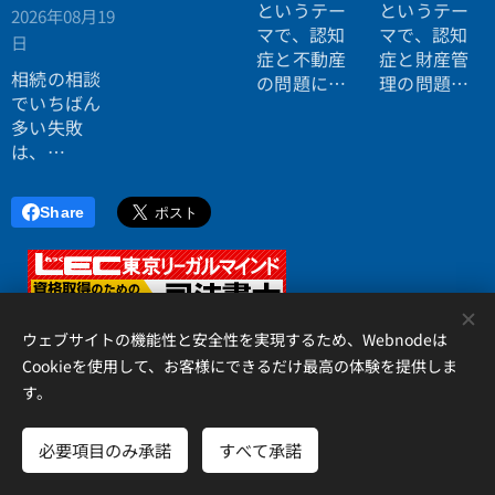
というテー
というテー
2026年08月19
マで、認知
マで、認知
日
症と不動産
症と財産管
相続の相談
の問題につ
理の問題に
でいちばん
いてお話し
ついてお話
多い失敗
しました。
ししまし
は、
た。
「税理士に
行ったら登
Share
記の話がで
きず、司法
書士に行っ
たら税金が
<
分からな
ウェブサイトの機能性と安全性を実現するため、Webnodeは
い」ことで
Cookieを使用して、お客様にできるだけ最高の体験を提供しま
す。
す。
アイリス国際司法書士・行政書士事務所、 香川県高松市錦町２丁
目１３番７号 松岡ビル２Ｆ 、087-873-2653
必要項目のみ承諾
すべて承諾
Cookie