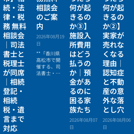
続・法
相談会
何が起
何が起
律・税
のご案
きるの
きるの
務 無料
内
か③】
か②】
相談会
施設入
実家が
2026年08月19
｜司法
所費用
売れな
日
書士と
はどう
くなる
**「香川県
高松市で開
税理士
払うの
理由｜
催する、司
が同席
か｜預
認知症
法書士・税
理士による
｜相続
金があ
と不動
相続法律・
登記・
るのに
産の意
税務の無料
相続
困る家
外な落
個別相談会
の案内ペー
税・遺
族たち
とし穴
ジ。」
言まで
2026年08月07
2026年08月06
対応
日
日