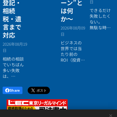
登記・
ーン”と
日
税務の無料
相続
は何
個別相談会
できるだけ
の案内ペー
失敗したく
税・遺
か〜
ジ。」
ない。
言まで
無駄な時間
2026年08月09
を使いたく
対応
日
ない。
ビジネスの
2026年08月19
効率よく成
世界では当
日
功したい。
たり前の
相続の相談
ROI（投資対
でいちばん
効果）とい
多い失敗
う考え方
は、
が、今や人
「税理士に
生全体にも
行ったら登
広がってい
Share
記の話がで
ます。
きず、司法
書士に行っ
たら税金が
<
分からな