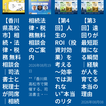
【香川
相続法
【第4
【第3
県高松
律・税
回】人
回】遠
市】相
務無料
生の
回りが
続・法
相談会
ROI（投
最短距
律・税
のご案
資対効
離にな
務 無料
内
果）を
る瞬間
相談会
考える
｜経験
2026年08月19
｜司法
〜効率
が人を
日
書士と
では測
育てる
**「香川県
高松市で開
税理士
れな
本当の
催する、司
が同席
い“本当
理由
法書士・税
理士による
｜相続
のリタ
2026年08月08
相続法律・