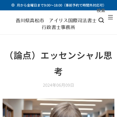
月から金曜日まで9:00～18:00（事前予約で時間外対応可）
検索
メニュー
香川県高松市 アイリス国際司法書士・
行政書士事務所
（論点）エッセンシャル思
考
2024年06月09日