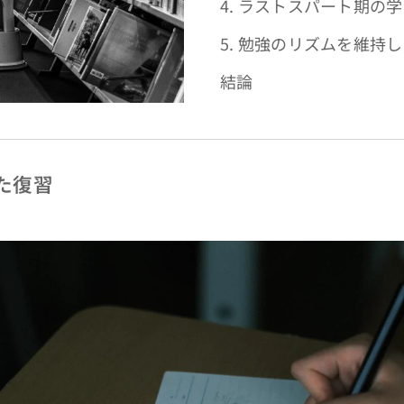
4. ラストスパート期の
5. 勉強のリズムを維持
結論
した復習