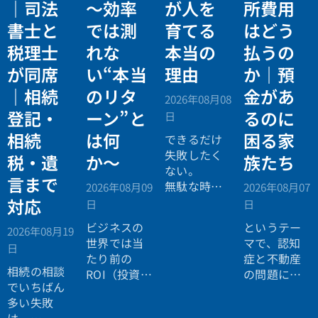
｜司法
〜効率
が人を
所費用
書士と
では測
育てる
はどう
税理士
れな
本当の
払うの
が同席
い“本当
理由
か｜預
｜相続
のリタ
金があ
2026年08月08
登記・
ーン”と
るのに
日
相続
は何
困る家
できるだけ
失敗したく
税・遺
か〜
族たち
ない。
言まで
無駄な時間
2026年08月09
2026年08月07
を使いたく
対応
日
日
ない。
ビジネスの
というテー
2026年08月19
効率よく成
世界では当
マで、認知
日
功したい。
たり前の
症と不動産
相続の相談
ROI（投資対
の問題につ
でいちばん
効果）とい
いてお話し
多い失敗
う考え方
しました。