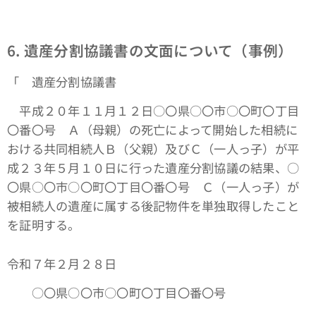
6. 遺産分割協議書の文面について（事例）
「 遺産分割協議書
平成２０年１１月１２日○〇県○〇市○〇町〇丁目
〇番〇号 Ａ（母親）の死亡によって開始した相続に
おける共同相続人Ｂ（父親）及びＣ（一人っ子）が平
成２３年５月１０日に行った遺産分割協議の結果、○
〇県○〇市○〇町〇丁目〇番〇号 Ｃ（一人っ子）が
被相続人の遺産に属する後記物件を単独取得したこと
を証明する。
令和７年２月２８日
○〇県○〇市○〇町〇丁目〇番〇号