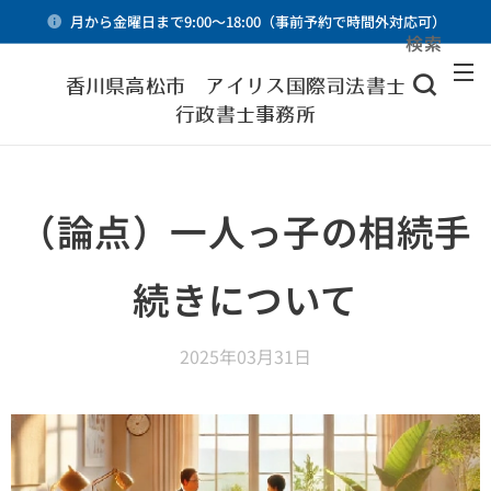
月から金曜日まで9:00～18:00（事前予約で時間外対応可）
検索
メニュー
香川県高松市 アイリス国際司法書士・
行政書士事務所
（論点）一人っ子の相続手
続きについて
2025年03月31日