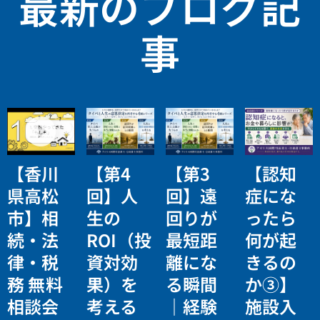
最新のブログ記
事
【香川
【第4
【第3
【認知
県高松
回】人
回】遠
症にな
市】相
生の
回りが
ったら
続・法
ROI（投
最短距
何が起
律・税
資対効
離にな
きるの
務 無料
果）を
る瞬間
か③】
相談会
考える
｜経験
施設入