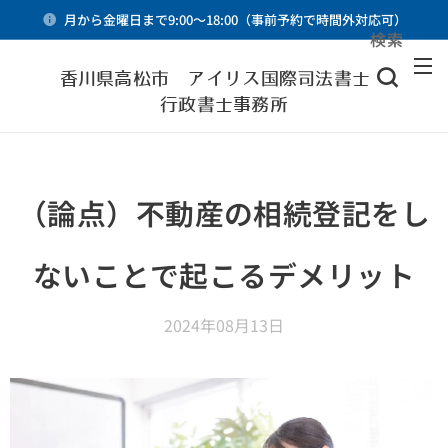
月から金曜日まで9:00～18:00（事前予約で時間外対応可）
検索
メニュー
香川県高松市 アイリス国際司法書士・
行政書士事務所
（論点）不動産の相続登記をし
ないことで起こるデメリット
2024年08月13日