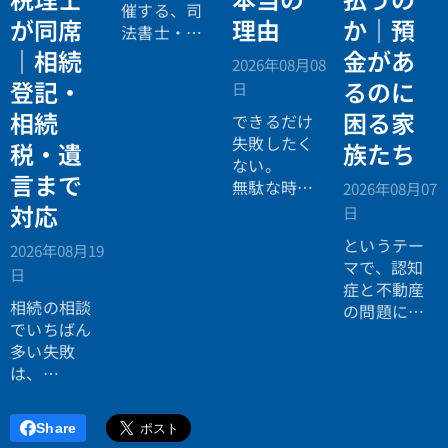
催する、司
が同席
理由
か｜預
法書士・税
理士による
｜相続
金があ
2026年08月08
相続法律・
登記・
るのに
日
税務の無料
相続
困る家
個別相談会
できるだけ
の案内ペー
失敗したく
税・遺
族たち
ジ。」
ない。
言まで
無駄な時間
2026年08月07
を使いたく
対応
日
ない。
というテー
2026年08月19
効率よく成
マで、認知
日
功したい。
症と不動産
相続の相談
の問題につ
でいちばん
いてお話し
多い失敗
しました。
は、
「税理士に
行ったら登
Share
記の話がで