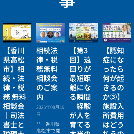
【香川
相続法
【第3
【認知
県高松
律・税
回】遠
症にな
市】相
務無料
回りが
ったら
続・法
相談会
最短距
何が起
律・税
のご案
離にな
きるの
務 無料
内
る瞬間
か③】
相談会
｜経験
施設入
2026年08月19
｜司法
が人を
所費用
日
書士と
育てる
はどう
**「香川県
高松市で開
税理士
本当の
払うの