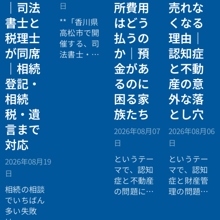
｜司法
所費用
売れな
日
書士と
はどう
くなる
**「香川県
高松市で開
税理士
払うの
理由｜
催する、司
が同席
か｜預
認知症
法書士・税
理士による
｜相続
金があ
と不動
相続法律・
登記・
るのに
産の意
税務の無料
相続
困る家
外な落
個別相談会
の案内ペー
税・遺
族たち
とし穴
ジ。」
言まで
2026年08月07
2026年08月06
対応
日
日
というテー
というテー
2026年08月19
マで、認知
マで、認知
日
症と不動産
症と財産管
相続の相談
の問題につ
理の問題に
でいちばん
いてお話し
ついてお話
多い失敗
しました。
ししまし