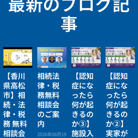
最新のブログ記
事
【香川
相続法
【認知
【認知
県高松
律・税
症にな
症にな
市】相
務無料
ったら
ったら
続・法
相談会
何が起
何が起
律・税
のご案
きるの
きるの
務 無料
内
か③】
か②】
相談会
施設入
実家が
2026年08月19