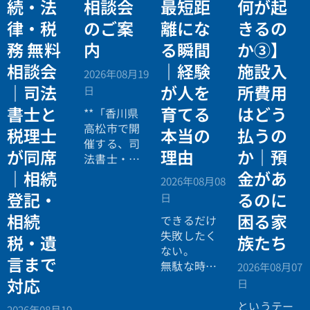
続・法
相談会
最短距
何が起
律・税
のご案
離にな
きるの
務 無料
内
る瞬間
か③】
相談会
｜経験
施設入
2026年08月19
｜司法
が人を
所費用
日
書士と
育てる
はどう
**「香川県
高松市で開
税理士
本当の
払うの
催する、司
が同席
理由
か｜預
法書士・税
理士による
｜相続
金があ
2026年08月08
相続法律・
登記・
るのに
日
税務の無料
相続
困る家
個別相談会
できるだけ
の案内ペー
失敗したく
税・遺
族たち
ジ。」
ない。
言まで
無駄な時間
2026年08月07
を使いたく
対応
日
ない。
というテー
2026年08月19