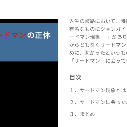
人生の岐路において、時
有名なものにジョンガイ
ードマン現象」 」があ
からともなくサードマン
めに、助かったというも
「サードマン」に会って
目次
１．サードマン現象とは
２．サードマンに会った
３．まとめ