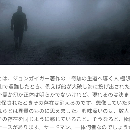
は、ジョンガイガー著作の「奇跡の生還へ導く人 極
雪山で遭難したとき、例えば船が大破し海に投げ出され
神か霊か幻か正体は明らかでないけれど、現れるのは決ま
確保されたときその存在は消えるのです。想像していた
れらとは異質のものに思えました。興味深いのは、数人
その存在を同じように感じていること。そうなると、極
ケースがあります。サードマン、一体何者なのでしょう