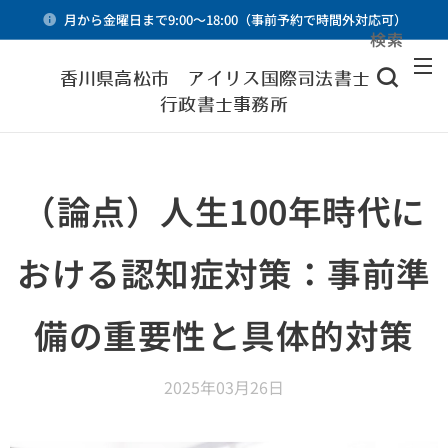
月から金曜日まで9:00～18:00（事前予約で時間外対応可）
検索
メニュー
香川県高松市 アイリス国際司法書士・
行政書士事務所
（論点）人生100年時代に
おける認知症対策：事前準
備の重要性と具体的対策
2025年03月26日