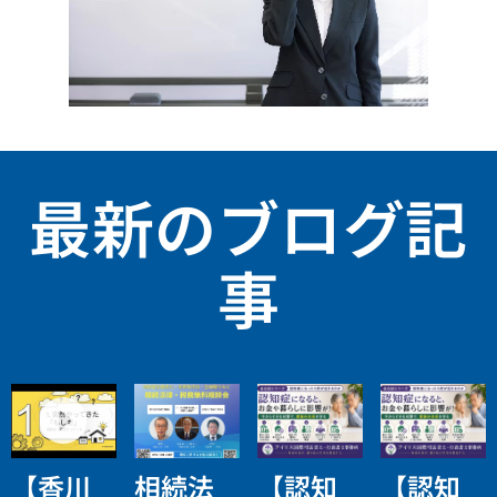
最新のブログ記
事
【香川
相続法
【認知
【認知