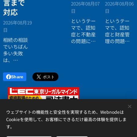
言まで
2026年08月07
2026年08月06
対応
日
日
というテー
というテー
2026年08月19
マで、認知
マで、認知
日
症と不動産
症と財産管
相続の相談
の問題につ
理の問題に
でいちばん
いてお話し
ついてお話
多い失敗
しました。
ししまし
は、
た。
「税理士に
行ったら登
Share
記の話がで
きず、司法
書士に行っ
たら税金が
<
分からな
ウェブサイトの機能性と安全性を実現するため、Webnodeは
い」ことで
Cookieを使用して、お客様にできるだけ最高の体験を提供しま
す。
す。
アイリス国際司法書士・行政書士事務所、 香川県高松市錦町２丁
目１３番７号 松岡ビル２Ｆ 、087-873-2653