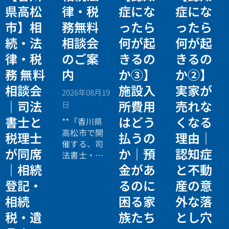
県高松
律・税
症にな
症にな
市】相
務無料
ったら
ったら
続・法
相談会
何が起
何が起
律・税
のご案
きるの
きるの
務 無料
内
か③】
か②】
相談会
施設入
実家が
2026年08月19
｜司法
所費用
売れな
日
書士と
はどう
くなる
**「香川県
高松市で開
税理士
払うの
理由｜
催する、司
が同席
か｜預
認知症
法書士・税
理士による
｜相続
金があ
と不動
相続法律・
登記・
るのに
産の意
税務の無料
相続
困る家
外な落
個別相談会
の案内ペー
税・遺
族たち
とし穴
ジ。」