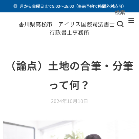
月から金曜日まで9:00～18:00（事前予約で時間外対応可）
検索
メニュー
香川県高松市 アイリス国際司法書士・
行政書士事務所
（論点）土地の合筆・分筆
って何？
2024年10月10日