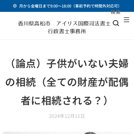
月から金曜日まで9:00～18:00（事前予約で時間外対応可）
検索
メニュー
香川県高松市 アイリス国際司法書士・
行政書士事務所
（論点）子供がいない夫婦
の相続（全ての財産が配偶
者に相続される？）
2024年12月11日