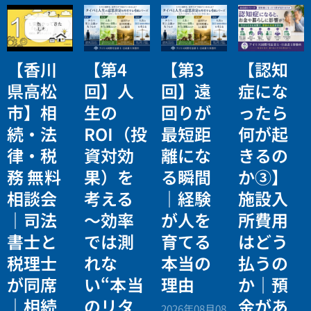
【香川
【第4
【第3
【認知
県高松
回】人
回】遠
症にな
市】相
生の
回りが
ったら
続・法
ROI（投
最短距
何が起
律・税
資対効
離にな
きるの
務 無料
果）を
る瞬間
か③】
相談会
考える
｜経験
施設入
｜司法
〜効率
が人を
所費用
書士と
では測
育てる
はどう
税理士
れな
本当の
払うの
が同席
い“本当
理由
か｜預
｜相続
のリタ
金があ
2026年08月08