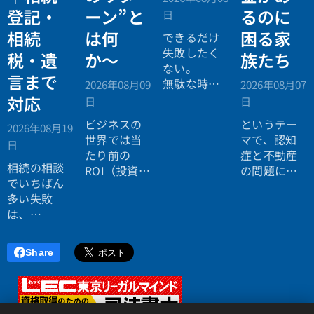
登記・
ーン”と
るのに
日
相続
は何
困る家
できるだけ
失敗したく
税・遺
か〜
族たち
ない。
言まで
無駄な時間
2026年08月09
2026年08月07
を使いたく
対応
日
日
ない。
ビジネスの
というテー
2026年08月19
効率よく成
世界では当
マで、認知
日
功したい。
たり前の
症と不動産
相続の相談
ROI（投資対
の問題につ
でいちばん
効果）とい
いてお話し
多い失敗
う考え方
しました。
は、
が、今や人
「税理士に
生全体にも
行ったら登
広がってい
Share
記の話がで
ます。
きず、司法
書士に行っ
たら税金が
<