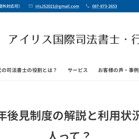
時間外対応可）
irisJS2021@gmail.com
087-873-2653
 アイリス国際司法書士・
時代の司法書士の役割とは？
サービス
お客様の声・事例
年後見制度の解説と利用状
人って？