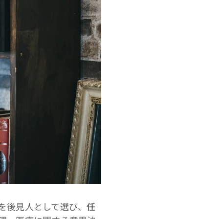
を後見人として選び、
任