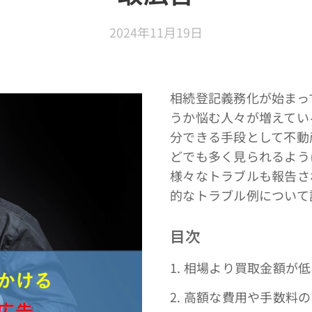
2024年11月19日
相続登記義務化が始まっ
うか悩む人々が増えてい
分できる手段として不動
どでも多く見られるよう
様々なトラブルも報告さ
的なトラブル例について
目次
1. 相場より買取金額が
2. 高額な費用や手数料