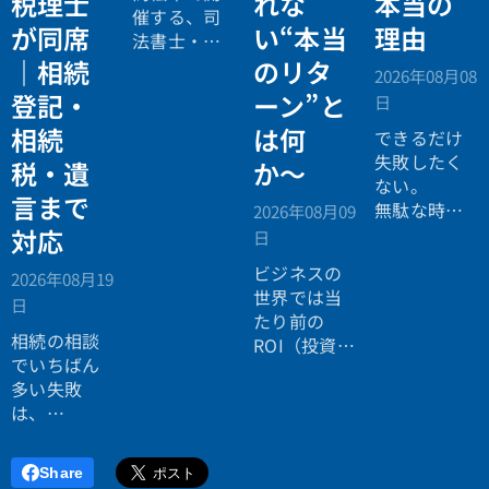
税理士
れな
本当の
催する、司
が同席
い“本当
理由
法書士・税
理士による
｜相続
のリタ
2026年08月08
相続法律・
登記・
ーン”と
日
税務の無料
相続
は何
個別相談会
できるだけ
の案内ペー
失敗したく
税・遺
か〜
ジ。」
ない。
言まで
無駄な時間
2026年08月09
を使いたく
対応
日
ない。
ビジネスの
2026年08月19
効率よく成
世界では当
日
功したい。
たり前の
相続の相談
ROI（投資対
でいちばん
効果）とい
多い失敗
う考え方
は、
が、今や人
「税理士に
生全体にも
行ったら登
広がってい
Share
記の話がで