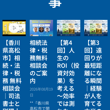
事
【香川
相続法
【第4
【第3
県高松
律・税
回】人
回】遠
市】相
務無料
生の
回りが
続・法
相談会
ROI（投
最短距
律・税
のご案
資対効
離にな
務 無料
内
果）を
る瞬間
相談会
考える
｜経験
2026年08月19
｜司法
〜効率
が人を
日
書士と
では測
育てる
**「香川県
高松市で開