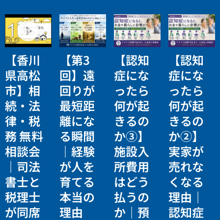
【香川
【第3
【認知
【認知
県高松
回】遠
症にな
症にな
市】相
回りが
ったら
ったら
続・法
最短距
何が起
何が起
律・税
離にな
きるの
きるの
務 無料
る瞬間
か③】
か②】
相談会
｜経験
施設入
実家が
｜司法
が人を
所費用
売れな
書士と
育てる
はどう
くなる
税理士
本当の
払うの
理由｜
が同席
理由
か｜預
認知症