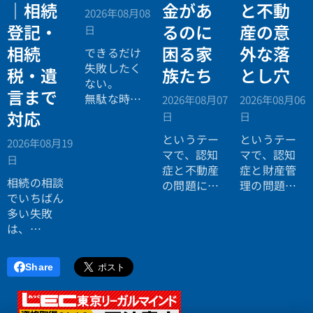
｜相続
金があ
と不動
2026年08月08
登記・
るのに
産の意
日
相続
困る家
外な落
できるだけ
失敗したく
税・遺
族たち
とし穴
ない。
言まで
無駄な時間
2026年08月07
2026年08月06
を使いたく
対応
日
日
ない。
というテー
というテー
2026年08月19
効率よく成
マで、認知
マで、認知
日
功したい。
症と不動産
症と財産管
相続の相談
の問題につ
理の問題に
でいちばん
いてお話し
ついてお話
多い失敗
しました。
ししまし
は、
た。
「税理士に
行ったら登
Share
記の話がで
きず、司法
書士に行っ