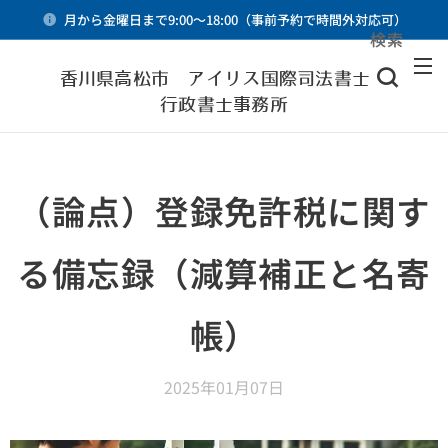
月から金曜日まで9:00～18:00（事前予約で時間外対応可）
検索
メニュー
香川県高松市 アイリス国際司法書士・
行政書士事務所
（論点）登録免許税に関す
る備忘録（減算補正と名寄
帳）
2025年01月07日