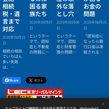
相続
困る家
外な落
お金の
税・遺
族たち
とし穴
問題
言まで
2026年08月07
2026年08月06
2026年08月05
対応
日
日
日
というテー
というテー
「認知症に
2026年08月19
マで、認知
マで、認知
なったら銀
日
症と不動産
症と財産管
行口座は凍
相続の相談
の問題につ
理の問題に
結されると
でいちばん
いてお話し
ついてお話
聞いたので
多い失敗
しました。
ししまし
すが本当で
は、
た。
すか？」
「税理士に
行ったら登
Share
記の話がで
きず、司法
書士に行っ
たら税金が
<
分からな
ウェブサイトの機能性と安全性を実現するため、Webnodeは