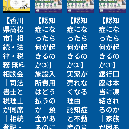
【香川
【認知
【認知
【認知
県高松
症にな
症にな
症にな
市】相
ったら
ったら
ったら
続・法
何が起
何が起
何が起
律・税
きるの
きるの
きるの
務 無料
か③】
か②】
か①】
相談会
施設入
実家が
銀行口
｜司法
所費用
売れな
座は本
書士と
はどう
くなる
当に凍
税理士
払うの
理由｜
結され
が同席
か｜預
認知症
るのか
｜相続
金があ
と不動
｜家族
登記・
るのに
産の意
が困る