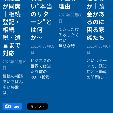
が同席
い“本当
理由
か｜預
｜相続
のリタ
金があ
2026年08月08
登記・
ーン”と
るのに
日
相続
は何
困る家
できるだけ
失敗したく
税・遺
か〜
族たち
ない。
言まで
無駄な時間
2026年08月09
2026年08月07
を使いたく
対応
日
日
ない。
ビジネスの
というテー
2026年08月19
効率よく成
世界では当
マで、認知
日
功したい。
たり前の
症と不動産
相続の相談
ROI（投資対
の問題につ
でいちばん
効果）とい
いてお話し
多い失敗
う考え方
しました。
は、
が、今や人
「税理士に
生全体にも
行ったら登
広がってい
Share
記の話がで
ます。