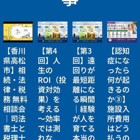
【香川
【第4
【第3
【認知
県高松
回】人
回】遠
症にな
市】相
生の
回りが
ったら
続・法
ROI（投
最短距
何が起
律・税
資対効
離にな
きるの
務 無料
果）を
る瞬間
か③】
相談会
考える
｜経験
施設入
｜司法
〜効率
が人を
所費用
書士と
では測
育てる
はどう
税理士
れな
本当の
払うの