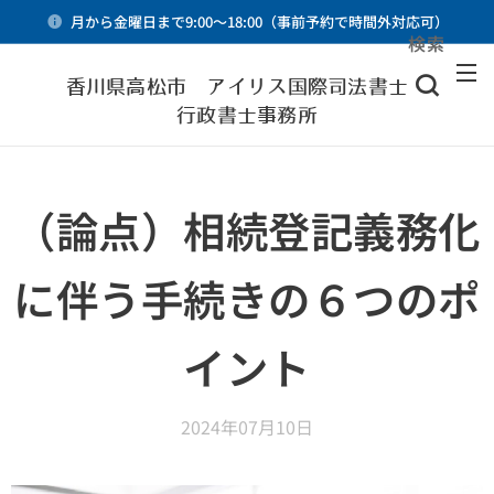
月から金曜日まで9:00～18:00（事前予約で時間外対応可）
検索
メニュー
香川県高松市 アイリス国際司法書士・
行政書士事務所
（論点）相続登記義務化
に伴う手続きの６つのポ
イント
2024年07月10日