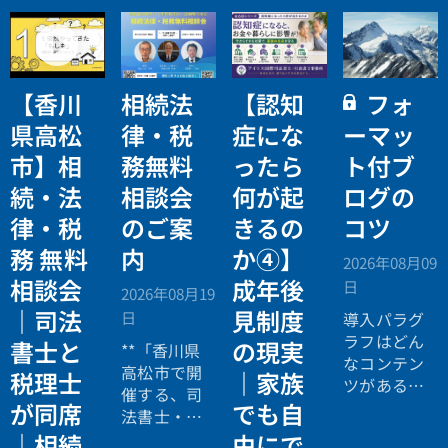
【香川
相続法
【認知
フォ
県高松
律・税
症にな
ーマッ
市】相
務無料
ったら
ト付ブ
続・法
相談会
何が起
ログの
律・税
のご案
きるの
コツ
務 無料
内
か④】
2026年08月09
相談会
成年後
日
2026年08月19
｜司法
見制度
日
導入パラグ
ラフはどん
書士と
の現実
**「香川県
なコンテン
高松市で開
税理士
｜家族
ツがあるの
催する、司
か読み手に
が同席
でも自
法書士・税
イメージし
理士による
｜相続
由にで