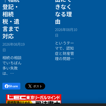
てもらうこ
相続法律・
登記・
きなく
とができま
税務の無料
す。ブログ
相続
なる理
個別相談会
記事の項目
の案内ペー
税・遺
由
リストでも
ジ。」
いいでしょ
言まで
2026年08月10
う。フォー
対応
日
マットを使
い分けれ
というテー
2026年08月19
ば、テキス
マで、認知
日
トが読みや
症と財産管
相続の相談
すくなりま
理の問題に
でいちばん
す。フォー
ついてお話
多い失敗
マットにつ
ししまし
は、
いては続き
た。
「税理士に
をお読みく
行ったら登
ださい。
Share
記の話がで
きず、司法
書士に行っ
たら税金が