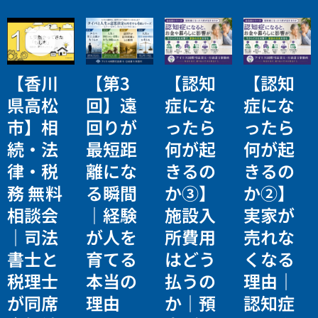
【香川
【第3
【認知
【認知
県高松
回】遠
症にな
症にな
市】相
回りが
ったら
ったら
続・法
最短距
何が起
何が起
律・税
離にな
きるの
きるの
務 無料
る瞬間
か③】
か②】
相談会
｜経験
施設入
実家が
｜司法
が人を
所費用
売れな
書士と
育てる
はどう
くなる
税理士
本当の
払うの
理由｜
が同席
理由
か｜預
認知症