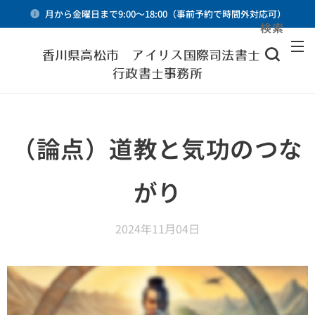
月から金曜日まで9:00～18:00（事前予約で時間外対応可）
検索
メニュー
香川県高松市 アイリス国際司法書士・
行政書士事務所
（論点）道教と気功のつな
がり
2024年11月04日