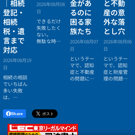
｜相続
金があ
と不動
2026年08月08
登記・
るのに
産の意
日
相続
困る家
外な落
できるだけ
失敗したく
税・遺
族たち
とし穴
ない。
言まで
無駄な時間
2026年08月07
2026年08月06
を使いたく
対応
日
日
ない。
というテー
というテー
2026年08月19
効率よく成
マで、認知
マで、認知
日
功したい。
症と不動産
症と財産管
相続の相談
の問題につ
理の問題に
でいちばん
いてお話し
ついてお話
多い失敗
しました。
ししまし
は、
た。
「税理士に
行ったら登
Share
記の話がで
きず、司法
書士に行っ