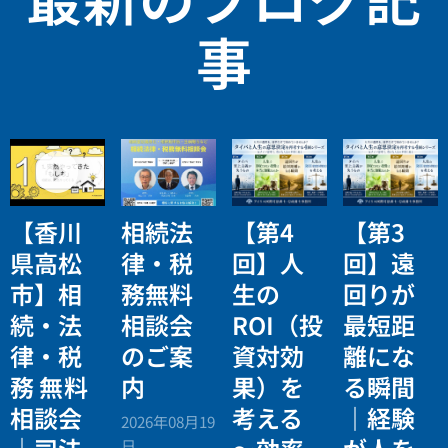
事
【香川
相続法
【第4
【第3
県高松
律・税
回】人
回】遠
市】相
務無料
生の
回りが
続・法
相談会
ROI（投
最短距
律・税
のご案
資対効
離にな
務 無料
内
果）を
る瞬間
相談会
考える
｜経験
2026年08月19
日