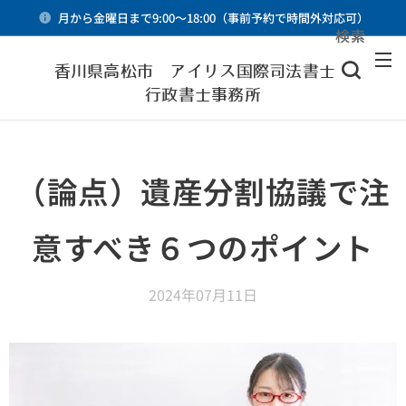
月から金曜日まで9:00～18:00（事前予約で時間外対応可）
検索
メニュー
香川県高松市 アイリス国際司法書士・
行政書士事務所
（論点）遺産分割協議で注
意すべき６つのポイント
2024年07月11日