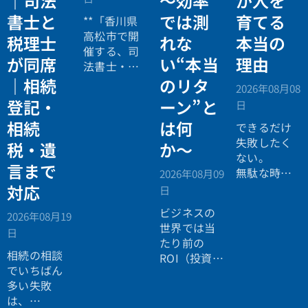
｜司法
〜効率
が人を
書士と
では測
育てる
**「香川県
高松市で開
税理士
れな
本当の
催する、司
が同席
い“本当
理由
法書士・税
理士による
｜相続
のリタ
2026年08月08
相続法律・
登記・
ーン”と
日
税務の無料
相続
は何
個別相談会
できるだけ
の案内ペー
失敗したく
税・遺
か〜
ジ。」
ない。
言まで
無駄な時間
2026年08月09
を使いたく
対応
日
ない。
ビジネスの
2026年08月19
効率よく成
世界では当
日
功したい。
たり前の
相続の相談
ROI（投資対
でいちばん
効果）とい
多い失敗
う考え方
は、
が、今や人