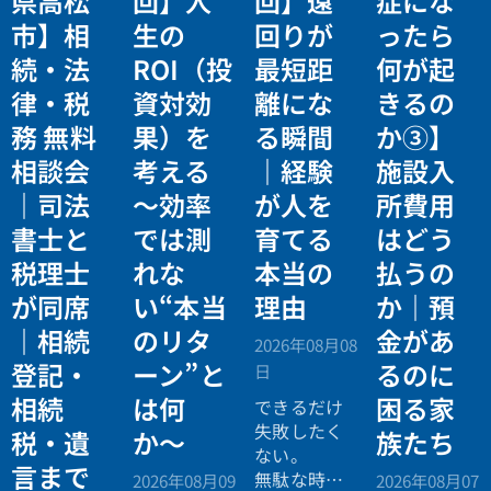
県高松
回】人
回】遠
症にな
市】相
生の
回りが
ったら
続・法
ROI（投
最短距
何が起
律・税
資対効
離にな
きるの
務 無料
果）を
る瞬間
か③】
相談会
考える
｜経験
施設入
｜司法
〜効率
が人を
所費用
書士と
では測
育てる
はどう
税理士
れな
本当の
払うの
が同席
い“本当
理由
か｜預
｜相続
のリタ
金があ
2026年08月08
登記・
ーン”と
るのに
日
相続
は何
困る家
できるだけ
失敗したく
税・遺
か〜
族たち
ない。
言まで
無駄な時間
2026年08月09
2026年08月07