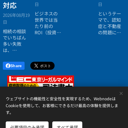
を使いたく
対応
日
日
ない。
ビジネスの
というテー
2026年08月19
効率よく成
世界では当
マで、認知
日
功したい。
たり前の
症と不動産
相続の相談
ROI（投資対
の問題につ
でいちばん
効果）とい
いてお話し
多い失敗
う考え方
しました。
は、
が、今や人
「税理士に
生全体にも
行ったら登
広がってい
Share
記の話がで
ます。
きず、司法
書士に行っ
たら税金が
<
分からな
ウェブサイトの機能性と安全性を実現するため、Webnodeは
い」ことで
Cookieを使用して、お客様にできるだけ最高の体験を提供しま
す。
す。
アイリス国際司法書士・行政書士事務所、 香川県高松市錦町２丁
目１３番７号 松岡ビル２Ｆ 、087-873-2653
必要項目のみ承諾
すべて承諾