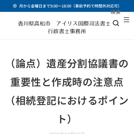
月から金曜日まで9:00～18:00（事前予約で時間外対応可）
検索
メニュー
香川県高松市 アイリス国際司法書士・
行政書士事務所
（論点）遺産分割協議書の
重要性と作成時の注意点
（相続登記におけるポイン
ト）