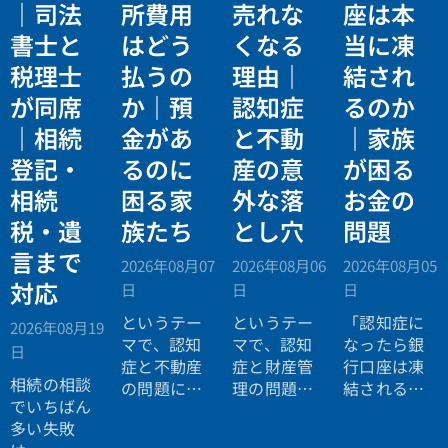
｜司法
所費用
売れな
座は本
書士と
はどう
くなる
当に凍
税理士
払うの
理由｜
結され
が同席
か｜預
認知症
るのか
｜相続
金があ
と不動
｜家族
登記・
るのに
産の意
が困る
相続
困る家
外な落
お金の
税・遺
族たち
とし穴
問題
言まで
2026年08月07
2026年08月06
2026年08月05
対応
日
日
日
というテー
というテー
「認知症に
2026年08月19
マで、認知
マで、認知
なったら銀
日
症と不動産
症と財産管
行口座は凍
相続の相談
の問題につ
理の問題に
結されると
でいちばん
いてお話し
ついてお話
聞いたので
多い失敗
しました。
ししまし
すが本当で