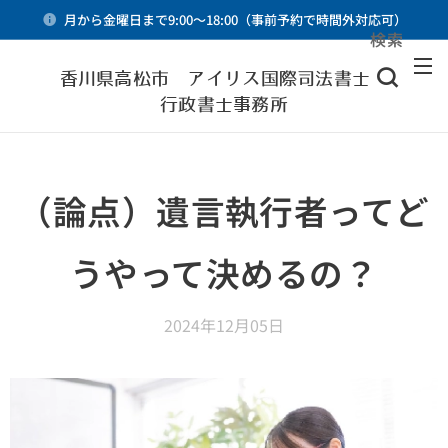
月から金曜日まで9:00～18:00（事前予約で時間外対応可）
検索
メニュー
香川県高松市 アイリス国際司法書士・
行政書士事務所
（論点）遺言執行者ってど
うやって決めるの？
2024年12月05日