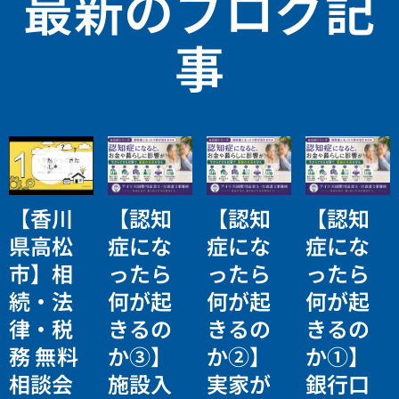
最新のブログ記
事
【香川
【認知
【認知
【認知
県高松
症にな
症にな
症にな
市】相
ったら
ったら
ったら
続・法
何が起
何が起
何が起
律・税
きるの
きるの
きるの
務 無料
か③】
か②】
か①】
相談会
施設入
実家が
銀行口