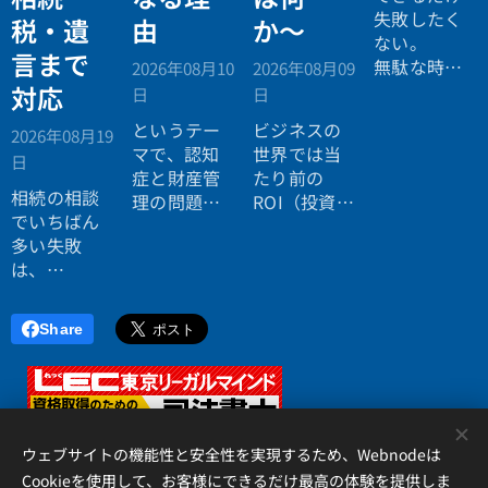
失敗したく
税・遺
由
か〜
ない。
言まで
無駄な時間
2026年08月10
2026年08月09
を使いたく
対応
日
日
ない。
というテー
ビジネスの
2026年08月19
効率よく成
マで、認知
世界では当
日
功したい。
症と財産管
たり前の
相続の相談
理の問題に
ROI（投資対
でいちばん
ついてお話
効果）とい
多い失敗
ししまし
う考え方
は、
た。
が、今や人
「税理士に
生全体にも
行ったら登
広がってい
Share
記の話がで
ます。
きず、司法
書士に行っ
たら税金が
<
分からな
ウェブサイトの機能性と安全性を実現するため、Webnodeは
い」ことで
Cookieを使用して、お客様にできるだけ最高の体験を提供しま
す。