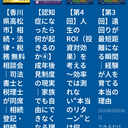
【香川
【認知
【第4
【第3
県高松
症にな
回】人
回】遠
市】相
ったら
生の
回りが
続・法
何が起
ROI（投
最短距
律・税
きるの
資対効
離にな
務 無料
か④】
果）を
る瞬間
相談会
成年後
考える
｜経験
｜司法
見制度
〜効率
が人を
書士と
の現実
では測
育てる
税理士
｜家族
れな
本当の
が同席
でも自
い“本当
理由
｜相続
由にで
のリタ
2026年08月08
登記・
きなく
ーン”と
日
相続
なる理
は何
できるだけ