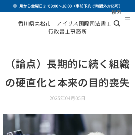
月から金曜日まで9:00～18:00（事前予約で時間外対応可）
検索
メニュー
香川県高松市 アイリス国際司法書士・
行政書士事務所
（論点）長期的に続く組織
の硬直化と本来の目的喪失
2025年04月05日