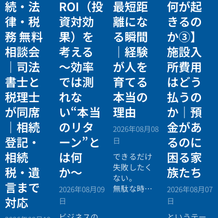
続・法
ROI（投
最短距
何が起
律・税
資対効
離にな
きるの
務 無料
果）を
る瞬間
か③】
相談会
考える
｜経験
施設入
｜司法
〜効率
が人を
所費用
書士と
では測
育てる
はどう
税理士
れな
本当の
払うの
が同席
い“本当
理由
か｜預
｜相続
のリタ
金があ
2026年08月08
登記・
ーン”と
るのに
日
相続
は何
困る家
できるだけ
失敗したく
税・遺
か〜
族たち
ない。
言まで
無駄な時間
2026年08月09
2026年08月07
を使いたく
対応
日
日
ない。
ビジネスの
というテー