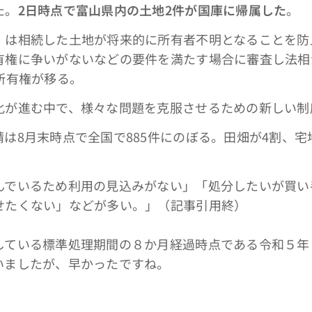
た。
2日時点で富山県内の土地2件が国庫に帰属した
。
」は相続した土地が将来的に所有者不明となることを防
有権に争いがないなどの要件を満たす場合に審査し法相
所有権が移る。
化が進む中で、様々な問題を克服させるための新しい制
は8月末時点で全国で885件にのぼる。田畑が4割、宅
んでいるため利用の見込みがない」「処分したいが買い
せたくない」などが多い。」（記事引用終）
ている標準処理期間の８か月経過時点である令和５年
いましたが、早かったですね。