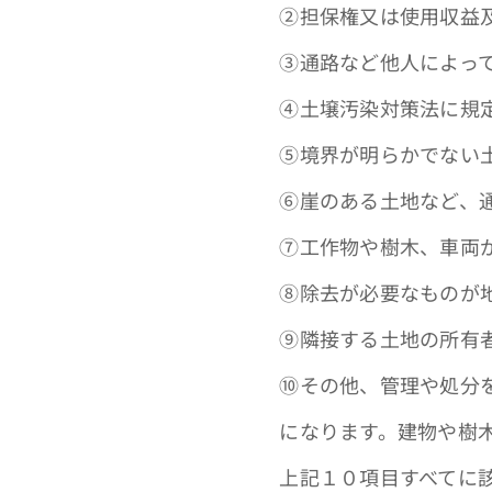
➁担保権又は使用収益及
③通路など他人によって
④土壌汚染対策法に規定
➄境界が明らかでない土
⑥崖のある土地など、通
⑦工作物や樹木、車両
⑧除去が必要なものが
⑨隣接する土地の所有者
⑩その他、管理や処分を
になります。建物や樹木
上記１０項目すべてに該