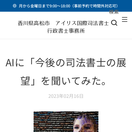
月から金曜日まで9:00～18:00（事前予約で時間外対応可）
検索
メニュー
香川県高松市 アイリス国際司法書士・
行政書士事務所
AIに「今後の司法書士の展
望」を聞いてみた。
2023年02月16日