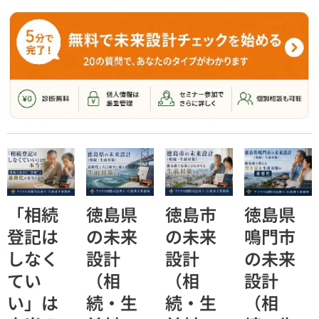
「相続
徳島県
徳島市
徳島県
登記は
の未来
の未来
鳴門市
しなく
設計
設計
の未来
てい
（相
（相
設計
い」は
続・生
続・生
（相