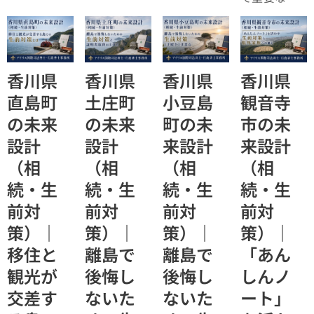
は、「資産
税を払って
ること」で
そ、対策が
価値がある
いれば大丈
す。高齢化
遅れやすい
うちにどう
夫」「登記
が進み、若
ことを理解
するかを決
は不要」と
年層の流出
すること」
めておくこ
香川県
香川県
香川県
香川県
いった誤解
が続く中
です。生活
と」です。
が今も残っ
で、相続や
環境が整っ
直島町
土庄町
小豆島
観音寺
観光地とし
ています。
認知症の問
ている都市
の未来
の未来
町の未
市の未
ての魅力が
本記事で
題は"遠隔で
部では、相
ある一方
は、実際の
対応する時
続や認知症
設計
設計
来設計
来設計
で、空き家
相談事例を
代"に入って
の問題が"見
（相
（相
（相
（相
や使われて
もとに、相
います。本
えにくい"傾
いない不動
続登記義務
記事では徳
向がありま
続・生
続・生
続・生
続・生
産も増えて
化の正しい
島県の統計
す。本記事
前対
前対
前対
前対
おり、"活か
理解と注意
と地域特性
では徳島市
せる資
策）｜
策）｜
策）｜
策）｜
点を司法書
をもとに、
の特性を踏
産"が"負
士の視点で
未来設計と
まえ、未来
移住と
離島で
離島で
「あん
担"に変わる
解説しま
しての具体
設計として
観光が
後悔し
後悔し
しんノ
ケースが増
す。香川県
的な生前対
の具体的な
えていま
高松市を中
策を解説し
生前対策を
交差す
ないた
ないた
ート」
す。本記事
心に、生前
ます。
解説しま