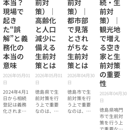
本当？
前対
前対
続・生
現場で
策）｜
策）｜
前対
起き
高齢化
都市部
策）｜
た“誤
と人口
で見落
観光地
解”と義
減少に
とされ
で増え
務化の
備える
がちな
る空き
本当の
生前対
生前対
家と生
意味
策とは
策とは
前対策
の重要
2026年05月01
2026年05月01
2026年04月30
性
日
日
日
2024年4月1
徳島県で生
徳島市で生
2026年04月30
日から相続
前対策を行
前対策を行
日
登記は義務
う上で重要
う上で重要
徳島県鳴門
化されまし
なのは、
なのは、
市で生前対
た。しかし
「家族が県
「問題が起
策を行う上
現場では
外にいる前
きにくい環
で重要なの
「固定資産
提で設計す
境だからこ