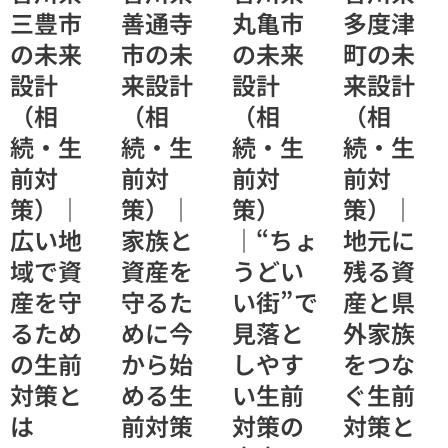
と」です。
と」と「地
者が関わる
三豊市
善通寺
丸亀市
多度津
明書のコン
特に小豆島
域の制度を
ケースが多
ビニ交付が
の未来
市の未
の未来
町の未
エリアで
活かすこ
く、不動産
利用できな
は、マイナ
と」です。
や財産の管
設計
来設計
設計
来設計
いため、相
ンバーカー
観音寺市で
理が複雑に
続手続きは
（相
（相
（相
（相
ドによるコ
は「あんし
なりやすい
想像以上に
ンビニ交付
んノート」
地域です。
続・生
続・生
続・生
続・生
時間がかか
が利用でき
が配布され
本記事では
る可能性が
前対
前対
前対
前対
ないため、
ており、準
直島町の特
あります。
相続手続き
備を始めや
策）｜
策）｜
策）
策）｜
性を踏ま
本記事で
が想定以上
すい環境が
え、未来設
広い地
家族と
｜“ちょ
地元に
は、小豆島
に進まない
あります。
計としての
町の地域特
域で資
資産を
うどい
残る資
ケースがあ
本記事では
具体的な生
性を踏まえ
ります。本
地域特性に
前対策を解
産を守
守るた
い街”で
産と県
た未来設計
記事では、
基づき、未
説します。
としての具
るため
めに今
見落と
外家族
土庄町の特
来設計とし
体的な生前
性に基づい
ての具体的
の生前
から始
しやす
をつな
対策を解説
た未来設計
な生前対策
対策と
める生
い生前
ぐ生前
します。
の考え方を
を解説しま
は
前対策
対策の
対策と
解説しま
す。
す。