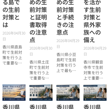
る島で
めの生
めの生
を活か
では鳴門市
対策・相続
す。
の特性を踏
の生前
前対策
前対策
す生前
対策を検討
まえ、未来
されている
対策と
と証明
と手続
対策と
設計として
方はぜひご
は
書取得
きの注
県外家
の具体的な
覧くださ
生前対策を
い。
の注意
意点
族への
2026年04月30
解説しま
点
備え
日
す。
2026年04月29
日
香川県直島
2026年04月30
2026年04月29
町で生前対
日
日
香川県小豆
策を行う上
島町で生前
香川県土庄
香川県観音
で重要なの
対策を行う
町で生前対
寺市で生前
は、「島外
上で最も重
策を行う上
対策を行う
の関係者で
要なのは、
で重要なの
上で重要な
も管理・判
「移動制約
は、「移動
のは、「県
断できる仕
と手続きの
制約と証明
外にいる家
組みを整え
遅れを前提
書取得の遅
族でも対応
ること」で
に設計する
れを前提に
できる仕組
す。移住者
こと」で
設計するこ
みを作るこ
香川県
香川県
香川県
香川県
や県外在住
す。特に証