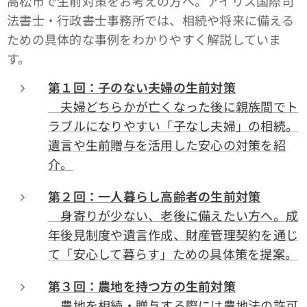
高松市で生前対策をお考えの方へ。アイリス国際司
法書士・行政書士事務所では、相続や将来に備える
ための具体的な事例をわかりやすく解説していま
す。
第１回：子のない夫婦の生前対策
夫婦どちらかが亡くなった後に親族間でト
ラブルになりやすい「子なし夫婦」の相続。
遺言や生前贈与を活用した安心の対策を紹
介。
第２回：一人暮らし高齢者の生前対策
身寄りが少ない、老後に備えたい方へ。成
年後見制度や遺言作成、財産管理契約を通じ
て「安心して暮らす」ための具体策を提案。
第３回：農地を持つ方の生前対策
農地を相続・贈与する際には農地法の許可