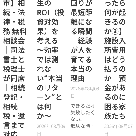
市】相
生の
回りが
ったら
続・法
ROI（投
最短距
何が起
律・税
資対効
離にな
きるの
務 無料
果）を
る瞬間
か③】
相談会
考える
｜経験
施設入
｜司法
〜効率
が人を
所費用
書士と
では測
育てる
はどう
税理士
れな
本当の
払うの
が同席
い“本当
理由
か｜預
｜相続
のリタ
金があ
2026年08月08
登記・
ーン”と
るのに
日
相続
は何
困る家
できるだけ
失敗したく
税・遺
か〜
族たち
ない。
言まで
無駄な時間
2026年08月09
2026年08月07
を使いたく
対応
日
日