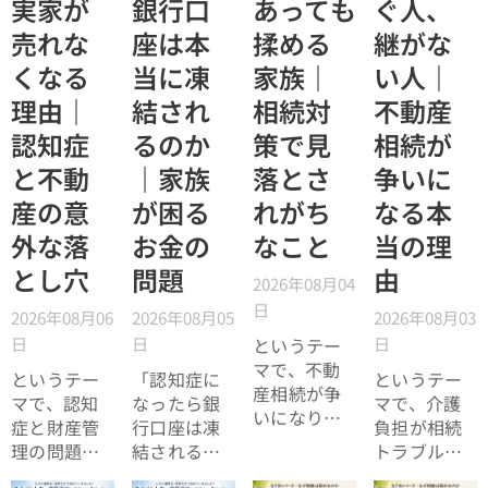
実家が
銀行口
あっても
ぐ人、
売れな
座は本
揉める
継がな
くなる
当に凍
家族｜
い人｜
理由｜
結され
相続対
不動産
認知症
るのか
策で見
相続が
と不動
｜家族
落とさ
争いに
産の意
が困る
れがち
なる本
外な落
お金の
なこと
当の理
とし穴
問題
由
2026年08月04
日
2026年08月06
2026年08月05
2026年08月03
日
日
日
というテー
マで、不動
というテー
「認知症に
というテー
産相続が争
マで、認知
なったら銀
マで、介護
いになりや
症と財産管
行口座は凍
負担が相続
すい理由に
理の問題に
結されると
トラブルに
ついてお話
ついてお話
聞いたので
つながる理