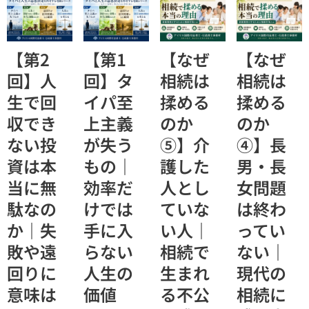
ししまし
ししまし
すが本当で
由について
た。
た。
すか？」
お話ししま
した。
【第2
【第1
【なぜ
【なぜ
回】人
回】タ
相続は
相続は
生で回
イパ至
揉める
揉める
収でき
上主義
のか
のか
ない投
が失う
⑤】介
④】長
資は本
もの｜
護した
男・長
当に無
効率だ
人とし
女問題
駄なの
けでは
ていな
は終わ
か｜失
手に入
い人｜
ってい
敗や遠
らない
相続で
ない｜
回りに
人生の
生まれ
現代の
意味は
価値
る不公
相続に