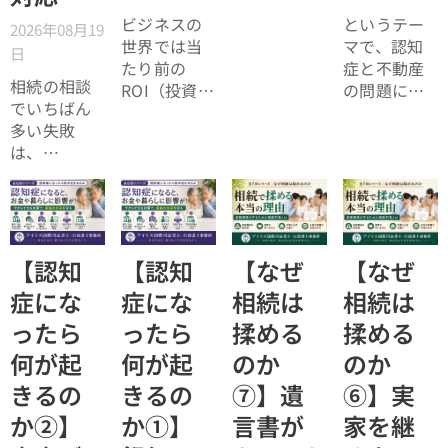
ない。
ビジネスの
というテー
2026年08月19
効率よく成
世界では当
マで、認知
日
功したい。
たり前の
症と不動産
相続の相談
ROI（投資対
の問題につ
でいちばん
効果）とい
いてお話し
多い失敗
う考え方
しました。
は、
が、今や人
「税理士に
生全体にも
行ったら登
広がってい
記の話がで
ます。
きず、司法
書士に行っ
【認知
【認知
【なぜ
【なぜ
たら税金が
症にな
症にな
相続は
相続は
分からな
ったら
ったら
揉める
揉める
い」ことで
す。
何が起
何が起
のか
のか
きるの
きるの
⑦】遺
⑥】実
か②】
か①】
言書が
家を継