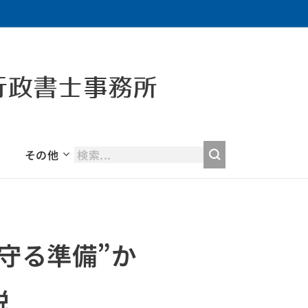
行政書士事務所
その他
守る準備”か
説