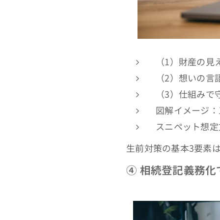
（1）財産の見
（2）想いの言
（3）仕組みで
図解イメージ：
スニペット想定
生前対策の基本3要素
④
相続登記義務化