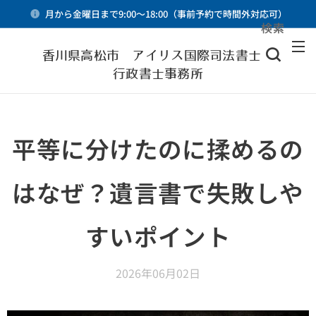
月から金曜日まで9:00～18:00（事前予約で時間外対応可）
検索
メニュー
香川県高松市 アイリス国際司法書士・
行政書士事務所
平等に分けたのに揉めるの
はなぜ？遺言書で失敗しや
すいポイント
2026年06月02日