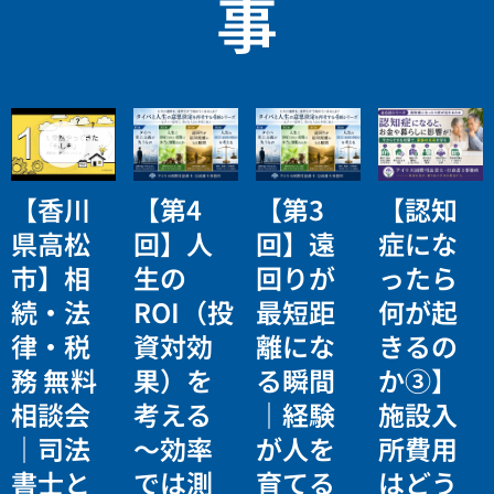
事
【香川
【第4
【第3
【認知
県高松
回】人
回】遠
症にな
市】相
生の
回りが
ったら
続・法
ROI（投
最短距
何が起
律・税
資対効
離にな
きるの
務 無料
果）を
る瞬間
か③】
相談会
考える
｜経験
施設入
｜司法
〜効率
が人を
所費用
書士と
では測
育てる
はどう