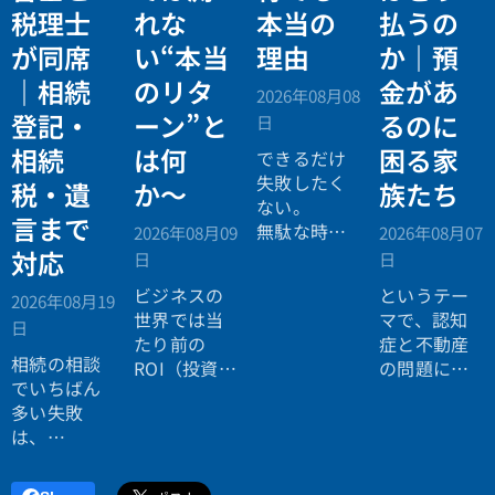
税理士
れな
本当の
払うの
が同席
い“本当
理由
か｜預
｜相続
のリタ
金があ
2026年08月08
登記・
ーン”と
るのに
日
相続
は何
困る家
できるだけ
失敗したく
税・遺
か〜
族たち
ない。
言まで
無駄な時間
2026年08月09
2026年08月07
を使いたく
対応
日
日
ない。
ビジネスの
というテー
2026年08月19
効率よく成
世界では当
マで、認知
日
功したい。
たり前の
症と不動産
相続の相談
ROI（投資対
の問題につ
でいちばん
効果）とい
いてお話し
多い失敗
う考え方
しました。
は、
が、今や人
「税理士に
生全体にも
行ったら登
広がってい