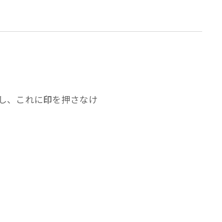
し、これに
印
を押さなけ