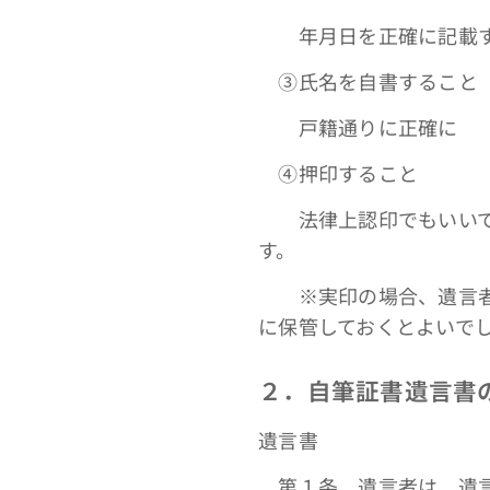
年月日を正確に記載す
③氏名を自書すること
戸籍通りに正確に
④押印すること
法律上認印でもいいです
す。
※実印の場合、遺言者が
に保管しておくとよいで
２．自筆証書遺言書
遺言書
第１条 遺言者は、遺言