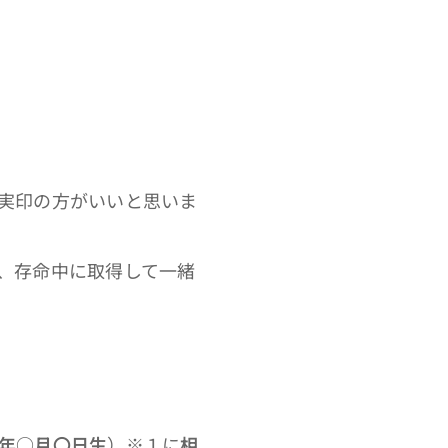
実印の方がいいと思いま
、存命中に取得して一緒
年○月〇日生
）※１に
相