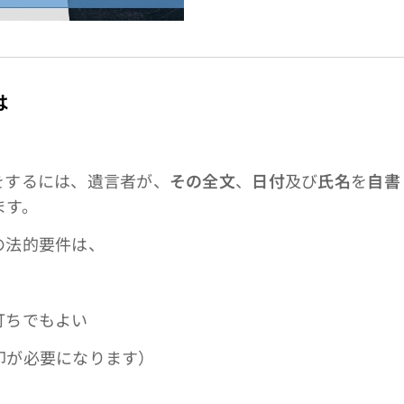
は
するには、遺言者が、
その全文
、
日付
及び
氏名
を
自書
ます。
の法的要件は、
ちでもよい
が必要になります）