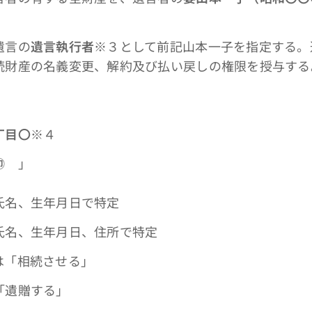
遺言の
遺言執行者
※３として前記山本一子を指定する。
続財産の名義変更、解約及び払い戻しの権限を授与する
丁目〇
※４
㊞
」
名、生年月日で特定
、生年月日、住所で特定
「相続させる」
遺贈する」