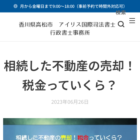
月から金曜日まで9:00～18:00（事前予約で時間外対応可）
検索
メニュー
香川県高松市 アイリス国際司法書士・
行政書士事務所
相続した不動産の売却！
税金っていくら？
2023年06月26日