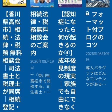
【香川
相続法
【認知
フォ
県高松
律・税
症にな
ーマッ
市】相
務無料
ったら
ト付ブ
続・法
相談会
何が起
ログの
律・税
のご案
きるの
コツ
務 無料
内
か④】
2026年08月09
相談会
成年後
日
2026年08月19
｜司法
見制度
日
導入パラグ
ラフはどん
書士と
の現実
**「香川県
なコンテン
高松市で開
税理士
｜家族
ツがあるの
催する、司
か読み手に
が同席
でも自
法書士・税
イメージし
理士による
｜相続
由にで
てもらうこ
相続法律・
登記・
きなく
とができま
税務の無料
す。ブログ