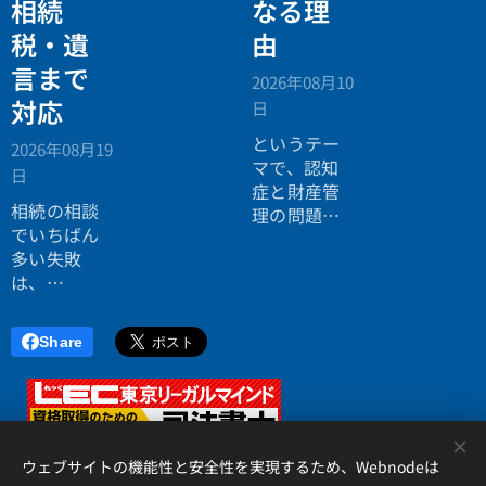
相続
なる理
個別相談会
記事の項目
の案内ペー
税・遺
由
リストでも
ジ。」
いいでしょ
言まで
2026年08月10
う。フォー
対応
日
マットを使
い分けれ
というテー
2026年08月19
ば、テキス
マで、認知
日
トが読みや
症と財産管
相続の相談
すくなりま
理の問題に
でいちばん
す。フォー
ついてお話
多い失敗
マットにつ
ししまし
は、
いては続き
た。
「税理士に
をお読みく
行ったら登
ださい。
Share
記の話がで
きず、司法
書士に行っ
たら税金が
<
分からな
ウェブサイトの機能性と安全性を実現するため、Webnodeは
い」ことで