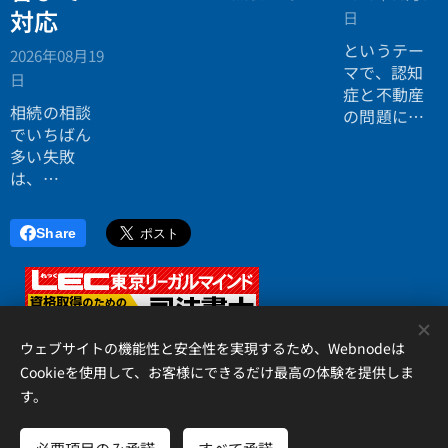
を使いたく
対応
日
ない。
というテー
2026年08月19
効率よく成
マで、認知
日
功したい。
症と不動産
相続の相談
の問題につ
でいちばん
いてお話し
多い失敗
しました。
は、
「税理士に
行ったら登
Share
記の話がで
きず、司法
書士に行っ
たら税金が
<
分からな
ウェブサイトの機能性と安全性を実現するため、Webnodeは
い」ことで
Cookieを使用して、お客様にできるだけ最高の体験を提供しま
す。
す。
アイリス国際司法書士・行政書士事務所、 香川県高松市錦町２丁
目１３番７号 松岡ビル２Ｆ 、087-873-2653