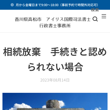
月から金曜日まで9:00～18:00（事前予約で時間外対応可）
検索
メニュー
香川県高松市 アイリス国際司法書士・
行政書士事務所
相続放棄 手続きと認め
られない場合
2023年08月14日