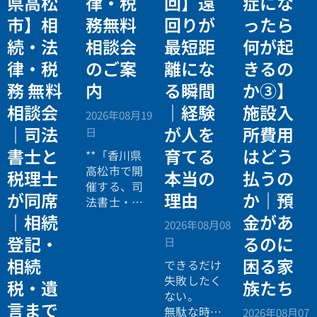
県高松
律・税
回】遠
症にな
市】相
務無料
回りが
ったら
続・法
相談会
最短距
何が起
律・税
のご案
離にな
きるの
務 無料
内
る瞬間
か③】
相談会
｜経験
施設入
2026年08月19
｜司法
が人を
所費用
日
書士と
育てる
はどう
**「香川県
高松市で開
税理士
本当の
払うの
催する、司
が同席
理由
か｜預
法書士・税
理士による
｜相続
金があ
2026年08月08
相続法律・
登記・
るのに
日
税務の無料
相続
困る家
個別相談会
できるだけ
の案内ペー
失敗したく
税・遺
族たち
ジ。」
ない。
言まで
無駄な時間
2026年08月07