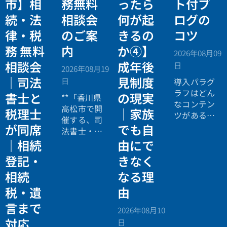
市】相
務無料
ったら
ト付ブ
続・法
相談会
何が起
ログの
律・税
のご案
きるの
コツ
務 無料
内
か④】
2026年08月09
相談会
成年後
日
2026年08月19
｜司法
見制度
日
導入パラグ
ラフはどん
書士と
の現実
**「香川県
なコンテン
高松市で開
税理士
｜家族
ツがあるの
催する、司
か読み手に
が同席
でも自
法書士・税
イメージし
理士による
｜相続
由にで
てもらうこ
相続法律・
登記・
きなく
とができま
税務の無料
す。ブログ
相続
なる理
個別相談会
記事の項目
の案内ペー
税・遺
由
リストでも
ジ。」
いいでしょ
言まで
2026年08月10
う。フォー
対応
日
マットを使