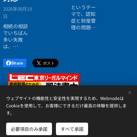
い分けれ
というテー
2026年08月19
ば、テキス
マで、認知
日
トが読みや
症と財産管
相続の相談
すくなりま
理の問題に
でいちばん
す。フォー
ついてお話
多い失敗
マットにつ
ししまし
は、
いては続き
た。
「税理士に
をお読みく
行ったら登
ださい。
Share
記の話がで
きず、司法
書士に行っ
たら税金が
<
分からな
ウェブサイトの機能性と安全性を実現するため、Webnodeは
い」ことで
Cookieを使用して、お客様にできるだけ最高の体験を提供しま
す。
す。
アイリス国際司法書士・行政書士事務所、 香川県高松市錦町２丁
目１３番７号 松岡ビル２Ｆ 、087-873-2653
必要項目のみ承諾
すべて承諾
Cookie