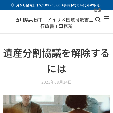
月から金曜日まで9:00～18:00（事前予約で時間外対応可）
検索
メニュー
香川県高松市 アイリス国際司法書士・
行政書士事務所
遺産分割協議を解除する
には
2023年09月14日