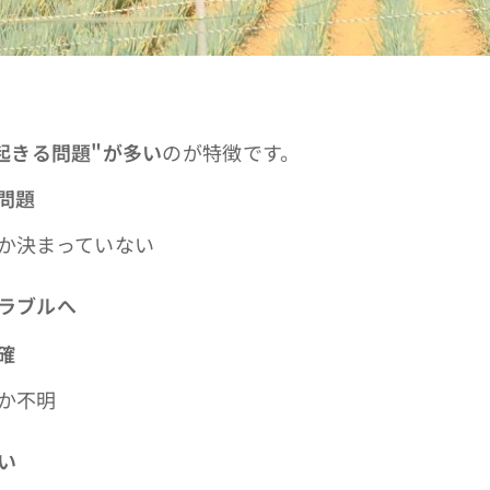
起きる問題"が多い
のが特徴です。
問題
か決まっていない
ラブルへ
確
か不明
い