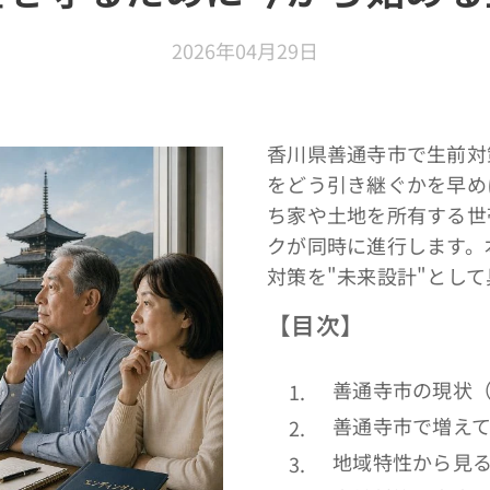
2026年04月29日
香川県善通寺市で生前対
をどう引き継ぐかを早め
ち家や土地を所有する世
クが同時に進行します。
対策を"未来設計"とし
【目次】
善通寺市の現状
善通寺市で増え
地域特性から見