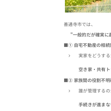
善通寺市では、
👉
"
一般的だが確実に
■①
自宅不動産の相続
実家をどうする
👉
空き家・共有ト
■②
家族間の役割不明
誰が管理するの
👉
手続きが進まな