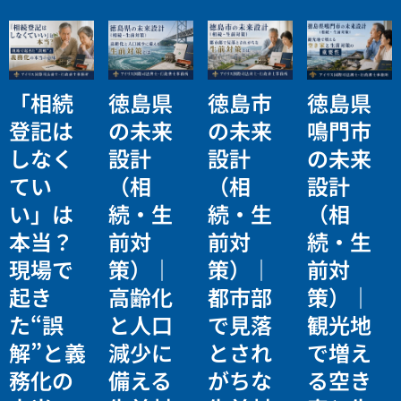
「相続
徳島県
徳島市
徳島県
登記は
の未来
の未来
鳴門市
しなく
設計
設計
の未来
てい
（相
（相
設計
い」は
続・生
続・生
（相
本当？
前対
前対
続・生
現場で
策）｜
策）｜
前対
起き
高齢化
都市部
策）｜
た“誤
と人口
で見落
観光地
解”と義
減少に
とされ
で増え
務化の
備える
がちな
る空き