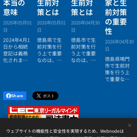
本当の
生前対
生前対
家と生
意味
策とは
策とは
前対策
の重要
2026年05月01
2026年05月01
2026年04月30
性
日
日
日
2024年4月1
徳島県で生
徳島市で生
2026年04月30
日から相続
前対策を行
前対策を行
日
登記は義務
う上で重要
う上で重要
徳島県鳴門
化されまし
なのは、
なのは、
市で生前対
た。しかし
「家族が県
「問題が起
策を行う上
現場では
外にいる前
きにくい環
で重要なの
「固定資産
提で設計す
境だからこ
は、「資産
税を払って
ること」で
そ、対策が
価値がある
いれば大丈
す。高齢化
遅れやすい
Share
うちにどう
夫」「登記
が進み、若
ことを理解
するかを決
は不要」と
年層の流出
すること」
めておくこ
いった誤解
が続く中
です。生活
と」です。
が今も残っ
で、相続や
環境が整っ
<
観光地とし
ています。
認知症の問
ている都市
ウェブサイトの機能性と安全性を実現するため、Webnodeは
ての魅力が
本記事で
題は"遠隔で
部では、相