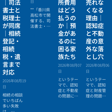
｜司法
所費用
売れな
日
書士と
はどう
くなる
**「香川県
高松市で開
税理士
払うの
理由｜
催する、司
が同席
か｜預
認知症
法書士・税
理士による
｜相続
金があ
と不動
相続法律・
登記・
るのに
産の意
税務の無料
相続
困る家
外な落
個別相談会
の案内ペー
税・遺
族たち
とし穴
ジ。」
言まで
2026年08月07
2026年08月06
対応
日
日
というテー
というテー
2026年08月19
マで、認知
マで、認知
日
症と不動産
症と財産管
相続の相談
の問題につ
理の問題に
でいちばん
いてお話し
ついてお話
多い失敗
しました。
ししまし
は、