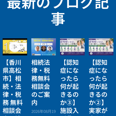
最新のブログ記
事
【香川
相続法
【認知
【認知
県高松
律・税
症にな
症にな
市】相
務無料
ったら
ったら
続・法
相談会
何が起
何が起
律・税
のご案
きるの
きるの
務 無料
内
か③】
か②】
相談会
施設入
実家が
2026年08月19