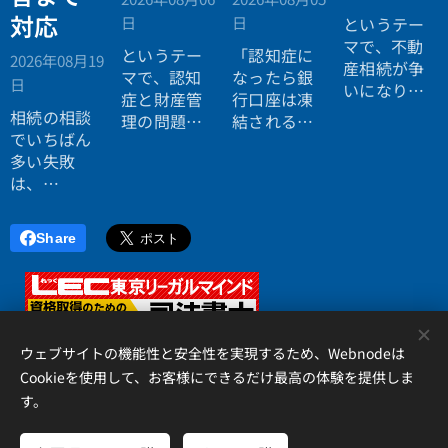
対応
日
日
というテー
マで、不動
というテー
「認知症に
2026年08月19
産相続が争
マで、認知
なったら銀
日
いになりや
症と財産管
行口座は凍
すい理由に
相続の相談
理の問題に
結されると
ついてお話
でいちばん
ついてお話
聞いたので
ししまし
多い失敗
ししまし
すが本当で
た。
は、
た。
すか？」
「税理士に
行ったら登
Share
記の話がで
きず、司法
書士に行っ
たら税金が
<
分からな
ウェブサイトの機能性と安全性を実現するため、Webnodeは
い」ことで
Cookieを使用して、お客様にできるだけ最高の体験を提供しま
す。
す。
アイリス国際司法書士・行政書士事務所、 香川県高松市錦町２丁
目１３番７号 松岡ビル２Ｆ 、087-873-2653