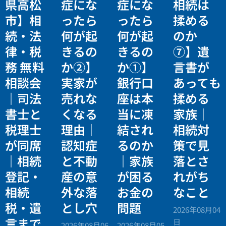
県高松
症にな
症にな
相続は
市】相
ったら
ったら
揉める
続・法
何が起
何が起
のか
律・税
きるの
きるの
⑦】遺
務 無料
か②】
か①】
言書が
相談会
実家が
銀行口
あっても
｜司法
売れな
座は本
揉める
書士と
くなる
当に凍
家族｜
税理士
理由｜
結され
相続対
が同席
認知症
るのか
策で見
｜相続
と不動
｜家族
落とさ
登記・
産の意
が困る
れがち
相続
外な落
お金の
なこと
税・遺
とし穴
問題
2026年08月04
言まで
日
2026年08月06
2026年08月05