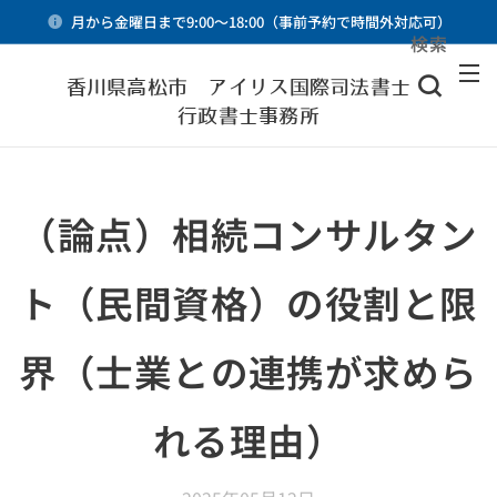
月から金曜日まで9:00～18:00（事前予約で時間外対応可）
検索
メニュー
香川県高松市 アイリス国際司法書士・
行政書士事務所
（論点）相続コンサルタン
ト（民間資格）の役割と限
界（士業との連携が求めら
れる理由）