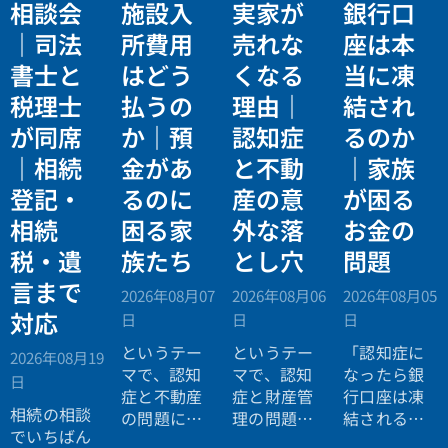
相談会
施設入
実家が
銀行口
｜司法
所費用
売れな
座は本
書士と
はどう
くなる
当に凍
税理士
払うの
理由｜
結され
が同席
か｜預
認知症
るのか
｜相続
金があ
と不動
｜家族
登記・
るのに
産の意
が困る
相続
困る家
外な落
お金の
税・遺
族たち
とし穴
問題
言まで
2026年08月07
2026年08月06
2026年08月05
対応
日
日
日
というテー
というテー
「認知症に
2026年08月19
マで、認知
マで、認知
なったら銀
日
症と不動産
症と財産管
行口座は凍
相続の相談
の問題につ
理の問題に
結されると
でいちばん
いてお話し
ついてお話
聞いたので