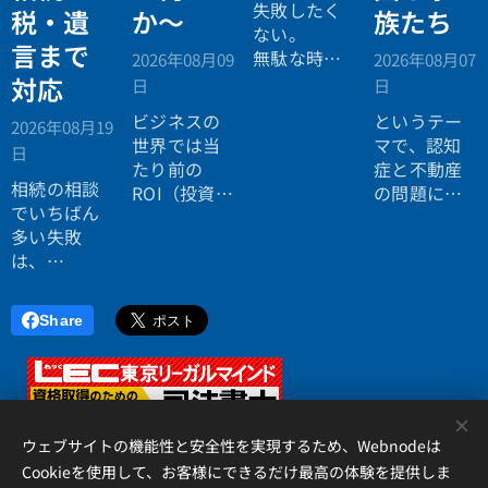
失敗したく
税・遺
か〜
族たち
ない。
言まで
無駄な時間
2026年08月09
2026年08月07
を使いたく
対応
日
日
ない。
ビジネスの
というテー
2026年08月19
効率よく成
世界では当
マで、認知
日
功したい。
たり前の
症と不動産
相続の相談
ROI（投資対
の問題につ
でいちばん
効果）とい
いてお話し
多い失敗
う考え方
しました。
は、
が、今や人
「税理士に
生全体にも
行ったら登
広がってい
Share
記の話がで
ます。
きず、司法
書士に行っ
たら税金が
<
分からな
ウェブサイトの機能性と安全性を実現するため、Webnodeは
い」ことで
Cookieを使用して、お客様にできるだけ最高の体験を提供しま
す。