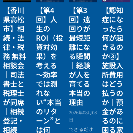
【香川
【第4
【第3
【認知
県高松
回】人
回】遠
症にな
市】相
生の
回りが
ったら
続・法
ROI（投
最短距
何が起
律・税
資対効
離にな
きるの
務 無料
果）を
る瞬間
か③】
相談会
考える
｜経験
施設入
｜司法
〜効率
が人を
所費用
書士と
では測
育てる
はどう
税理士
れな
本当の
払うの
が同席
い“本当
理由
か｜預
｜相続
のリタ
金があ
2026年08月08
登記・
ーン”と
るのに
日
相続
は何
困る家
できるだけ