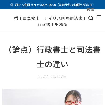
月から金曜日まで9:00～18:00（事前予約で時間外対応可）
検索
メニュー
香川県高松市 アイリス国際司法書士・
行政書士事務所
（論点）行政書士と司法書
士の違い
2024年11月07日