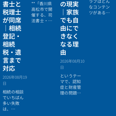
ラフはどん
書士と
の現実
**「香川県
なコンテン
高松市で開
税理士
｜家族
ツがあるの
催する、司
か読み手に
が同席
でも自
法書士・税
イメージし
理士による
｜相続
由にで
てもらうこ
相続法律・
登記・
きなく
とができま
税務の無料
す。ブログ
相続
なる理
個別相談会
記事の項目
の案内ペー
税・遺
由
リストでも
ジ。」
いいでしょ
言まで
2026年08月10
う。フォー
対応
日
マットを使
い分けれ
というテー
2026年08月19
ば、テキス
マで、認知
日
トが読みや
症と財産管
相続の相談
すくなりま
理の問題に
でいちばん
す。フォー
ついてお話
多い失敗
マットにつ
ししまし
は、
いては続き
た。
「税理士に
をお読みく