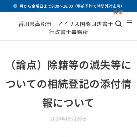
月から金曜日まで9:00～18:00（事前予約で時間外対応可）
検索
メニュー
香川県高松市 アイリス国際司法書士・
行政書士事務所
（論点）除籍等の滅失等に
ついての相続登記の添付情
報について
2024年08月28日