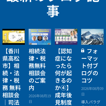
事
【香川
相続法
【認知
フォ
県高松
律・税
症にな
ーマッ
市】相
務無料
ったら
ト付ブ
続・法
相談会
何が起
ログの
律・税
のご案
きるの
コツ
務 無料
内
か④】
2026年08月09
相談会
成年後
日
2026年08月19
｜司法
見制度
日
導入パラグ