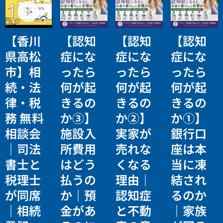
【香川
【認知
【認知
【認知
県高松
症にな
症にな
症にな
市】相
ったら
ったら
ったら
続・法
何が起
何が起
何が起
律・税
きるの
きるの
きるの
務 無料
か③】
か②】
か①】
相談会
施設入
実家が
銀行口
｜司法
所費用
売れな
座は本
書士と
はどう
くなる
当に凍
税理士
払うの
理由｜
結され
が同席
か｜預
認知症
るのか
｜相続
金があ
と不動
｜家族