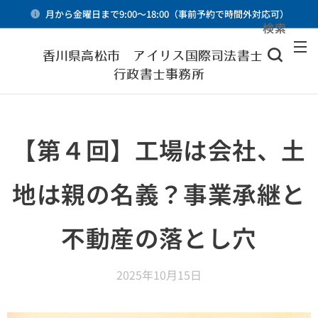
月から金曜日まで9:00～18:00（事前予約で時間外対応可）
検索
メニュー
香川県高松市 アイリス国際司法書士・
行政書士事務所
【第４回】工場は会社、土
地は親の名義？事業承継と
不動産の落とし穴
2025年10月15日