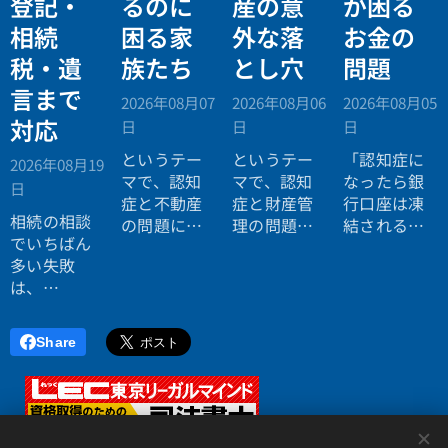
登記・
るのに
産の意
が困る
相続
困る家
外な落
お金の
税・遺
族たち
とし穴
問題
言まで
2026年08月07
2026年08月06
2026年08月05
対応
日
日
日
というテー
というテー
「認知症に
2026年08月19
マで、認知
マで、認知
なったら銀
日
症と不動産
症と財産管
行口座は凍
相続の相談
の問題につ
理の問題に
結されると
でいちばん
いてお話し
ついてお話
聞いたので
多い失敗
しました。
ししまし
すが本当で
は、
た。
すか？」
「税理士に
行ったら登
Share
記の話がで
きず、司法
書士に行っ
たら税金が
<
分からな