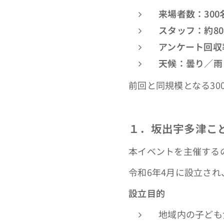
来場者数：300
スタッフ：約8
アンケート回収
天候：曇り／雨
前回と同規模となる3
１．坂出宇多津こ
本イベントを主催する
令和6年4月に設立さ
設立目的
地域内の子ども