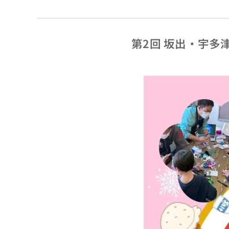
第2回 坂出・宇多